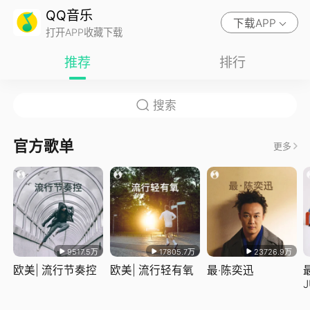
QQ音乐
下载APP
打开APP收藏下载
推荐
排行
官方歌单
更多
9517.5万
17805.7万
23726.9万
欧美| 流行节奏控
欧美| 流行轻有氧
最·陈奕迅
J