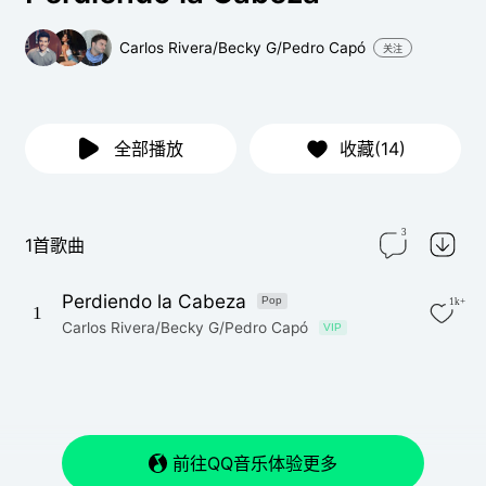
Carlos Rivera/Becky G/Pedro Capó
关注
全部播放
收藏(14)
3
1首歌曲
Perdiendo la Cabeza
Pop
1k+
1
Carlos Rivera/Becky G/Pedro Capó
VIP
前往QQ音乐体验更多