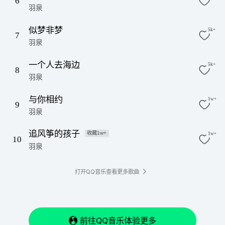
6
羽泉
似梦非梦
5k+
7
羽泉
一个人去海边
5k+
8
羽泉
与你相约
1w+
9
羽泉
追风筝的孩子
收藏1w+
1w+
10
羽泉
打开QQ音乐查看更多歌曲
前往QQ音乐体验更多