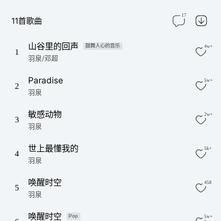
17
11首歌曲
山谷里的回声
鼓舞人心的音乐
4w+
1
羽泉/邓超
Paradise
5w+
2
羽泉
敏感动物
2w+
3
羽泉
世上最懂我的
5k+
4
羽泉
唤醒时空
458
5
羽泉
唤醒时空
Pop
5w+