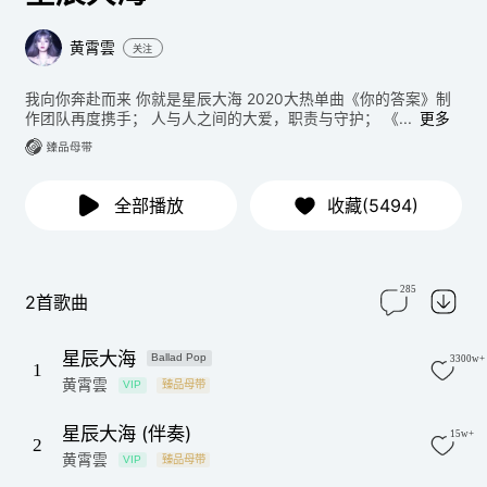
黄霄雲
关注
我向你奔赴而来 你就是星辰大海 2020大热单曲《你的答案》制
作团队再度携手； 人与人之间的大爱，职责与守护； 《...
更多
全部播放
收藏(5494)
285
2首歌曲
星辰大海
Ballad Pop
3300w+
1
黄霄雲
VIP
臻品母带
星辰大海 (伴奏)
15w+
2
黄霄雲
VIP
臻品母带