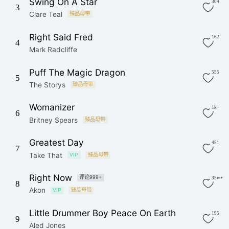
Swing On A Star
304
3
Clare Teal
臻品母带
Right Said Fred
162
4
Mark Radcliffe
Puff The Magic Dragon
555
5
The Storys
臻品母带
Womanizer
1k+
6
Britney Spears
臻品母带
Greatest Day
451
7
Take That
VIP
臻品母带
Right Now
评论999+
35w+
8
Akon
VIP
臻品母带
Little Drummer Boy Peace On Earth
195
9
Aled Jones