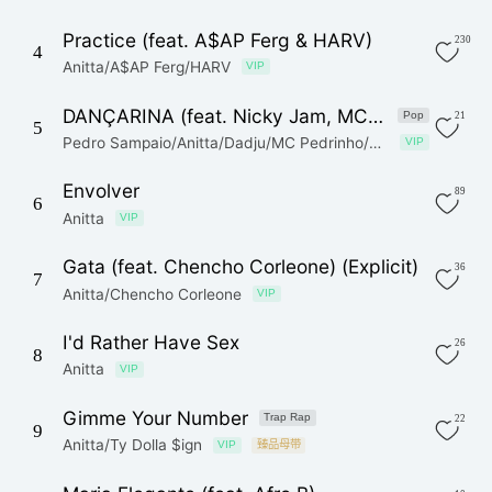
Practice (feat. A$AP Ferg & HARV)
230
4
Anitta/A$AP Ferg/HARV
VIP
DANÇARINA (feat. Nicky Jam, MC Pedrinho) (Remix)
Pop
21
5
Pedro Sampaio/Anitta/Dadju/MC Pedrinho/Nicky Jam
VIP
Envolver
89
6
Anitta
VIP
Gata (feat. Chencho Corleone) (Explicit)
36
7
Anitta/Chencho Corleone
VIP
I'd Rather Have Sex
26
8
Anitta
VIP
Gimme Your Number
Trap Rap
22
9
Anitta/Ty Dolla $ign
VIP
臻品母带