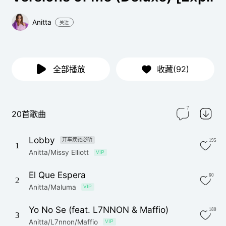
Anitta
关注
全部播放
收藏(92)
7
20首歌曲
Lobby
开车疾驰必听
195
1
Anitta/Missy Elliott
VIP
El Que Espera
60
2
Anitta/Maluma
VIP
Yo No Se (feat. L7NNON & Maffio)
180
3
Anitta/L7nnon/Maffio
VIP