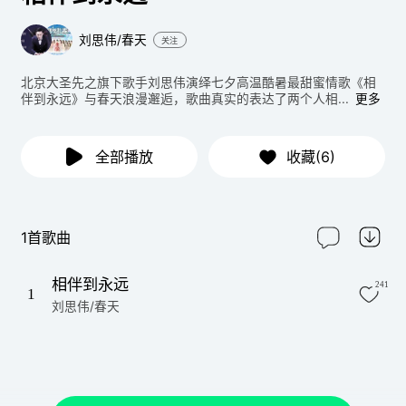
刘思伟/春天
关注
北京大圣先之旗下歌手刘思伟演绎七夕高温酷暑最甜蜜情歌《相
伴到永远》与春天浪漫邂逅，歌曲真实的表达了两个人相...
更多
全部播放
收藏(6)
1首歌曲
相伴到永远
241
1
刘思伟/春天