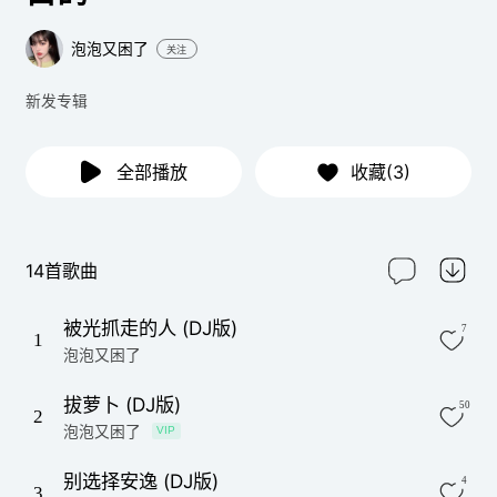
泡泡又困了
关注
新发专辑
全部播放
收藏(3)
14首歌曲
被光抓走的人 (DJ版)
7
1
泡泡又困了
拔萝卜 (DJ版)
50
2
泡泡又困了
VIP
别选择安逸 (DJ版)
4
3