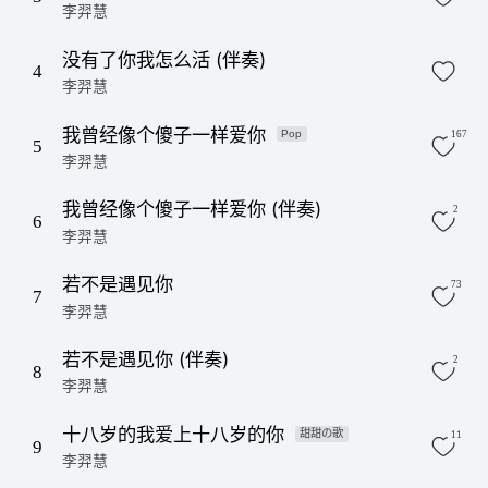
李羿慧
没有了你我怎么活 (伴奏)
4
李羿慧
我曾经像个傻子一样爱你
Pop
167
5
李羿慧
我曾经像个傻子一样爱你 (伴奏)
2
6
李羿慧
若不是遇见你
73
7
李羿慧
若不是遇见你 (伴奏)
2
8
李羿慧
十八岁的我爱上十八岁的你
甜甜の歌
11
9
李羿慧