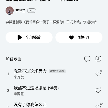
李羿慧
关注
李羿慧新歌《我曾经像个傻子一样爱你》正式上线，欢迎收听
全部播放
收藏(7)
10首歌曲
我熬不过这场思念
写给回忆的歌
31
1
李羿慧
我熬不过这场思念 (伴奏)
1
2
李羿慧
没有了你我怎么活
443
3