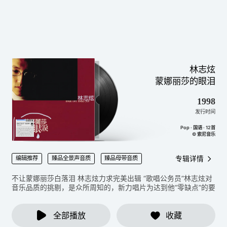
林志炫
蒙娜丽莎的眼泪
1998
发行时间
Pop · 国语 · 12首
© 索尼音乐
专辑详情
编辑推荐
臻品全景声音质
臻品母带音质
不让蒙娜丽莎白落泪 林志炫力求完美出辑 “歌唱公务员”林志炫对
音乐品质的挑剔，是众所周知的，新力唱片为达到他“零缺点”的要
求，带者他远赴美国，和超级大牌制作人Tony Smith合作。Tony
Smith是国际知名创作人David Fost的最佳拍挡，两人携手合作过
全部播放
收藏
的许多大牌歌星，包括惠妮休斯顿、芝加哥合唱团等。林志炫新
专辑“蒙娜丽莎的眼泪”中的歌曲，全由Tony Smith包办编曲，