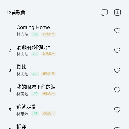
Tony Smith送给他一段话：“Terry（林志炫） is one of the best
singers that I know in any language。”还要求把这句话打在专辑
12首歌曲
里。 专辑后期混音作业则请到顶级混音师韩伯多，他是天后席琳
狄翁的专属混音师，对林志炫备加照顾。有一天他们正在录音，
韩伯多突然暂停工作，脱下自己的名牌外套要林志炫穿上，并
Coming Home
说：“你拥有百万的歌喉，但外表需要再加强，才能成为超级巨
1
林志炫
星。”所以，新力这次斥资帮林志炫买了十套名牌打歌服，还染了
VIP
臻品母带
头发，保留他的优雅外，再多给他一份现代感。 专辑的标题主打
曲《蒙娜丽莎的眼泪》由台湾著名音乐才女郑华娟写下。郑华娟
蒙娜丽莎的眼泪
2
与林志炫合作过《少年游》、《多情种》等脍炙人口的好歌，唱
林志炫
VIP
臻品母带
出了年少轻狂的狂狷与激昂，这次郑华娟专为林志炫量身定作一
首情歌《蒙娜丽莎的眼泪》作为主打歌，主要是因为志炫有了感
情历练及生活上的累积，在“情”方面有更成熟及深入的见解，而华
蜘蛛
3
娟有感于现代男女都渴望一份真爱，所以有了《蒙娜丽莎的眼
林志炫
VIP
臻品母带
泪》这首情歌的灵感。 另一种主打歌叫《给你一些不给一些》，
是阐述对生活的看法，是继《多帮别人想》之后，志炫生活态度
我的眼流下你的泪
的提案，生活中本来就有很多不完美，甚至爱情也不能尽如人
4
意，是教人笑对生活的得与失、把握现在，以轻松的态度教你坦
林志炫
VIP
臻品母带
然面对生活的起起落落。这首歌在旋律上以轻快为主，志炫运用
了很多口语化、非常随意、自由的演唱方式让我们在浓情的情歌
这就是爱
中有另一种清新的感受，这种清新风格让大家在轻松之余更能体
5
会生活的点点滴滴，相信大家听了之后将会有更愉快的生活感
林志炫
VIP
臻品母带
受。
拆穿