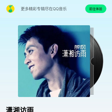
更多精彩专辑尽在QQ音乐
前往体验
潇湘访雨