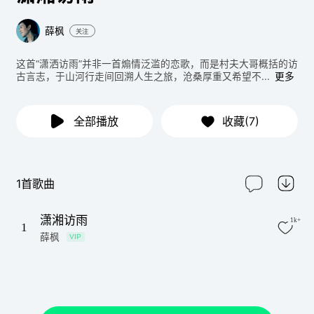
薛枫
关注
这首“潇洒访雨”并非一首煽情泛滥的恋歌，而是村夫大哥概括的访
古言志，于山河行走间回溯人生之旅，沧桑厚重又希望不...
更多
全部播放
收藏(7)
1首歌曲
潇湘访雨
1k+
1
薛枫
VIP