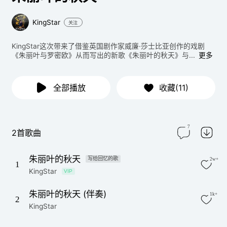
KingStar
关注
KingStar这次带来了借鉴英国剧作家威廉·莎士比亚创作的戏剧
《朱丽叶与罗密欧》从而写出的新歌《朱丽叶的秋天》与...
更多
全部播放
收藏(11)
7
2首歌曲
朱丽叶的秋天
写给回忆的歌
2w+
1
KingStar
VIP
朱丽叶的秋天 (伴奏)
1k+
2
KingStar