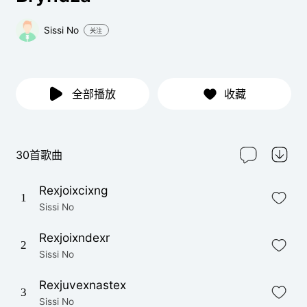
Sissi No
关注
全部播放
收藏
30首歌曲
Rexjoixcixng
1
Sissi No
Rexjoixndexr
2
Sissi No
Rexjuvexnastex
3
Sissi No