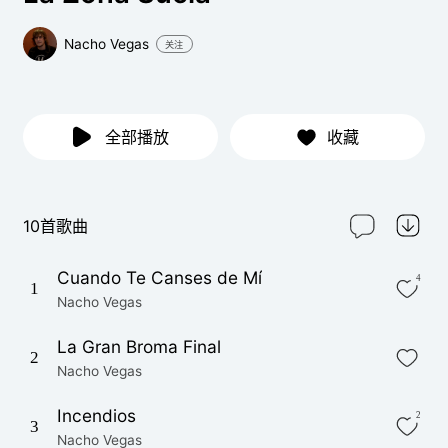
Nacho Vegas
关注
全部播放
收藏
10首歌曲
Cuando Te Canses de Mí
4
1
Nacho Vegas
La Gran Broma Final
2
Nacho Vegas
Incendios
2
3
Nacho Vegas