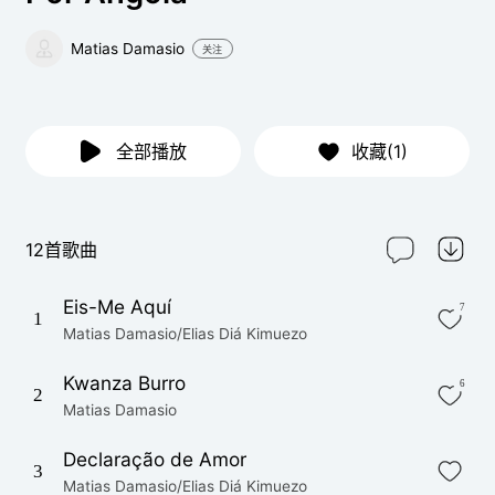
Matias Damasio
关注
全部播放
收藏(1)
12首歌曲
Eis-Me Aquí
7
1
Matias Damasio/Elias Diá Kimuezo
Kwanza Burro
6
2
Matias Damasio
Declaração de Amor
3
Matias Damasio/Elias Diá Kimuezo