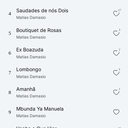
Saudades de nós Dois
17
4
Matias Damasio
Boutiquet de Rosas
3
5
Matias Damasio
Ex Boazuda
2
6
Matias Damasio
Lombongo
5
7
Matias Damasio
Amanhã
1
8
Matias Damasio
Mbunda Ya Manuela
9
Matias Damasio