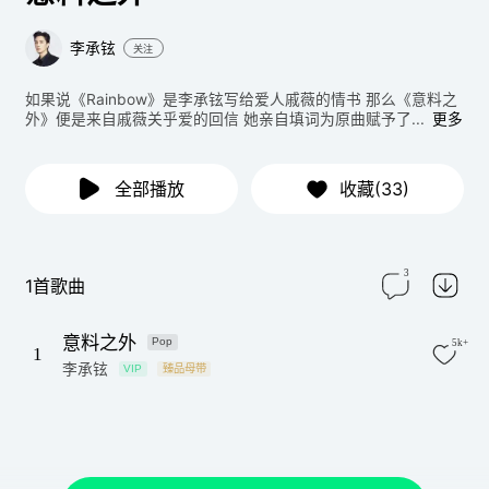
李承铉
关注
如果说《Rainbow》是李承铉写给爱人戚薇的情书 那么《意料之
外》便是来自戚薇关乎爱的回信 她亲自填词为原曲赋予了...
更多
全部播放
收藏(33)
3
1首歌曲
意料之外
Pop
5k+
1
李承铉
VIP
臻品母带