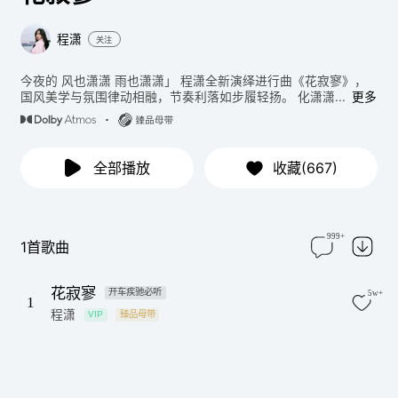
程潇
关注
今夜的 风也潇潇 雨也潇潇」 程潇全新演绎进行曲《花寂寥》，
国风美学与氛围律动相融，节奏利落如步履轻扬。 化潇潇...
更多
全部播放
收藏(667)
999+
1首歌曲
花寂寥
开车疾驰必听
5w+
1
程潇
VIP
臻品母带