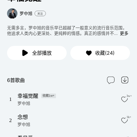
罗中旭
关注
无需多言，罗中旭的音乐早已超越了一般意义的流行音乐范围，
他追求人类内心更深处、更纯粹的情感。真正的感情并不...
更多
全部播放
收藏(24)
6首歌曲
幸福觉醒
收藏1w+
3w+
1
罗中旭
念想
1k+
2
罗中旭