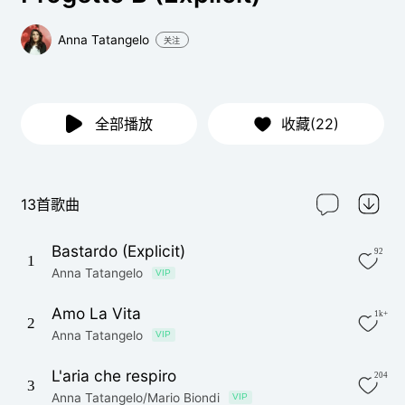
Anna Tatangelo
关注
全部播放
收藏(22)
13首歌曲
Bastardo (Explicit)
92
1
Anna Tatangelo
VIP
Amo La Vita
1k+
2
Anna Tatangelo
VIP
L'aria che respiro
204
3
Anna Tatangelo/Mario Biondi
VIP