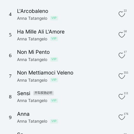
L'Arcobaleno
22
4
Anna Tatangelo
VIP
Ha Mille Ali L'Amore
50
5
Anna Tatangelo
VIP
Non Mi Pento
17
6
Anna Tatangelo
VIP
Non Mettiamoci Veleno
355
7
Anna Tatangelo
VIP
Sensi
开车疾驰必听
111
8
Anna Tatangelo
VIP
Anna
176
9
Anna Tatangelo
VIP