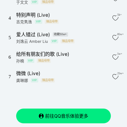
于文文
VIP
臻品母带
特别声明 (Live)
5k+
4
吉克隽逸
VIP
臻品母带
爱人错过 (Live)
收藏50w+
85w+
5
刘逸云 Amber Liu
VIP
臻品母带
给所有朋友们的歌 (Live)
5w+
6
孙楠
VIP
臻品母带
微微 (Live)
25w+
7
龚琳娜
VIP
臻品母带
前往QQ音乐体验更多