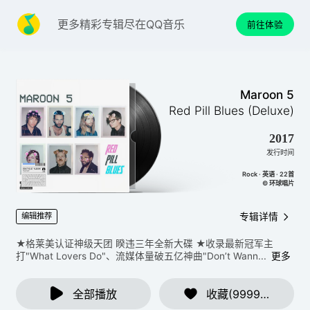
更多精彩专辑尽在QQ音乐
前往体验
Maroon 5
Red Pill Blues (Deluxe)
2017
发行时间
Rock · 英语 · 22首
© 环球唱片
专辑详情
编辑推荐
★格莱美认证神级天团 睽违三年全新大碟 ★收录最新冠军主
打"What Lovers Do"、流媒体量破五亿神曲"Don’t Wann...
更多
全部播放
收藏(9999+)