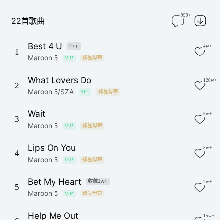
999+
22首歌曲
Best 4 U
Pop
4w+
1
Maroon 5
VIP
臻品母带
What Lovers Do
120w+
2
Maroon 5/SZA
VIP
臻品母带
Wait
5w+
3
Maroon 5
VIP
臻品母带
Lips On You
5w+
4
Maroon 5
VIP
臻品母带
Bet My Heart
收藏1w+
2w+
5
Maroon 5
VIP
臻品母带
Help Me Out
15w+