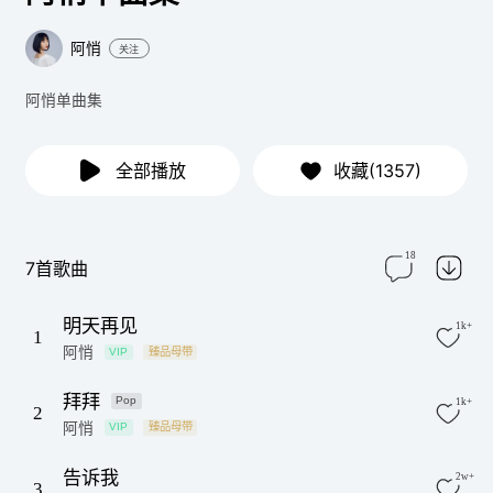
阿悄
关注
阿悄单曲集
全部播放
收藏(1357)
18
7首歌曲
明天再见
1k+
1
阿悄
VIP
臻品母带
拜拜
Pop
1k+
2
阿悄
VIP
臻品母带
告诉我
2w+
3