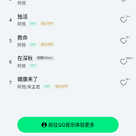
阿悄
独活
1w+
4
阿悄
VIP
臻品母带
救命
1k+
5
阿悄
VIP
臻品母带
在深秋
收藏300w+
380w+
6
阿悄
VIP
健康来了
5k+
7
阿悄/宋孟君
VIP
臻品母带
前往QQ音乐体验更多