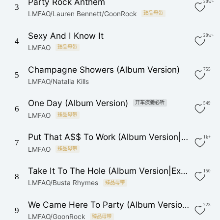
Party Rock Anthem
20w+
3
LMFAO/Lauren Bennett/GoonRock
臻品母带
Sexy And I Know It
20w+
4
LMFAO
臻品母带
Champagne Showers (Album Version)
755
5
LMFAO/Natalia Kills
One Day (Album Version)
开车疾驰必听
549
6
LMFAO
臻品母带
Put That A$$ To Work (Album Version|Explicit)
1k+
7
LMFAO
臻品母带
Take It To The Hole (Album Version|Explicit)
150
8
LMFAO/Busta Rhymes
臻品母带
We Came Here To Party (Album Version|Explicit)
223
9
LMFAO/GoonRock
臻品母带