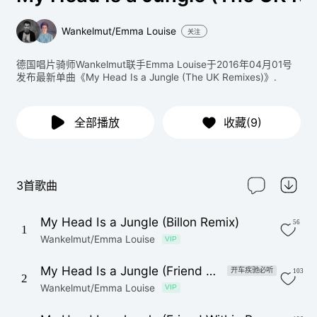
Wankelmut/Emma Louise
关注
德国唱片骑师Wankelmut联手Emma Louise于2016年04月01号
发布最新单曲《My Head Is a Jungle (The UK Remixes)》.
全部播放
收藏(9)
3首歌曲
My Head Is a Jungle (Billon Remix)
56
1
Wankelmut/Emma Louise
VIP
My Head Is a Jungle (Friend Within Dub)
开车疾驰必听
103
2
Wankelmut/Emma Louise
VIP