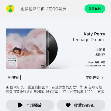
更多精彩专辑尽在QQ音乐
前往体验
Katy Perry
Dream (Deluxe Edition)
Teenage Dream (Del
2010
发行时间
Pop · 英语 · 17首
© Capitol Records
专辑详情
编辑推荐
▲ 回味初恋、重温纯情滋味！花漾少女的恋爱年华 ▲ 首张专辑
缔造四首排行金曲与25国排行冠军，“红世代花边教主”20...
更多
全部播放
收藏(9999+)