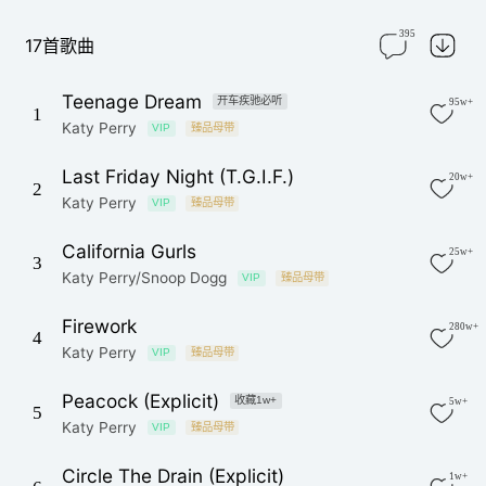
395
17首歌曲
Teenage Dream
开车疾驰必听
95w+
1
Katy Perry
VIP
臻品母带
Last Friday Night (T.G.I.F.)
20w+
2
Katy Perry
VIP
臻品母带
California Gurls
25w+
3
Katy Perry/Snoop Dogg
VIP
臻品母带
Firework
280w+
4
Katy Perry
VIP
臻品母带
Peacock (Explicit)
收藏1w+
5w+
5
Katy Perry
VIP
臻品母带
Circle The Drain (Explicit)
1w+