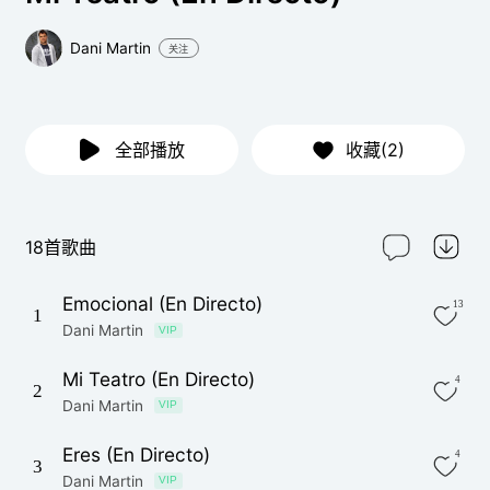
Dani Martin
关注
全部播放
收藏(2)
18首歌曲
Emocional (En Directo)
13
1
Dani Martin
VIP
Mi Teatro (En Directo)
4
2
Dani Martin
VIP
Eres (En Directo)
4
3
Dani Martin
VIP