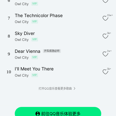
6
Owl City
VIP
The Technicolor Phase
15w+
7
Owl City
VIP
Sky Diver
5k+
8
Owl City
VIP
Dear Vienna
开车疾驰必听
1w+
9
Owl City
VIP
I'll Meet You There
5k+
10
Owl City
VIP
打开QQ音乐查看更多歌曲
前往QQ音乐体验更多