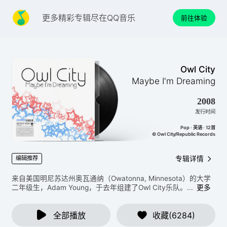
更多精彩专辑尽在QQ音乐
前往体验
Owl City
Maybe I'm Dreaming
2008
发行时间
Pop · 英语 · 12首
© Owl City/Republic Records
专辑详情
编辑推荐
来自美国明尼苏达州奥瓦通纳（Owatonna, Minnesota）的大学
二年级生，Adam Young，于去年组建了Owl City乐队。...
更多
全部播放
收藏(6284)