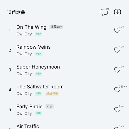
80
12首歌曲
On The Wing
收藏1w+
3w+
1
Owl City
VIP
Rainbow Veins
4w+
2
Owl City
VIP
Super Honeymoon
1w+
3
Owl City
VIP
The Saltwater Room
290w+
4
Owl City
VIP
臻品母带
Early Birdie
Pop
5k+
5
Owl City
VIP
Air Traffic
1w+