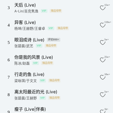
天后 (Live)
15w+
3
A-Lin/吉克隽逸
VIP
臻品母带
异客 (Live)
110w+
4
杨坤/王赫野/王睿卓
VIP
臻品母带
眼泪成诗 (Live)
评论999+
5w+
5
张碧晨/武艺
VIP
臻品母带
你是我的风景 (Live)
25w+
6
陈冰/赵磊
VIP
臻品母带
行走的鱼 (Live)
10w+
7
梁咏琪/于文文
VIP
臻品母带
离太阳最近的光 (Live)
5w+
8
张碧晨/王赫野
VIP
臻品母带
瘦子 (Live|伴奏)
1k+
9