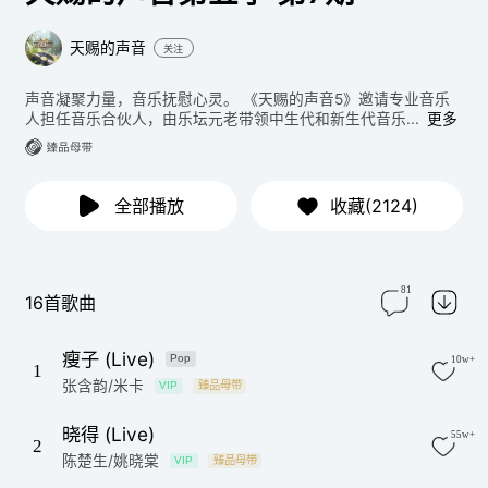
天赐的声音
关注
声音凝聚力量，音乐抚慰心灵。 《天赐的声音5》邀请专业音乐
人担任音乐合伙人，由乐坛元老带领中生代和新生代音乐...
更多
全部播放
收藏(2124)
81
16首歌曲
瘦子 (Live)
Pop
10w+
1
张含韵/米卡
VIP
臻品母带
晓得 (Live)
55w+
2
陈楚生/姚晓棠
VIP
臻品母带