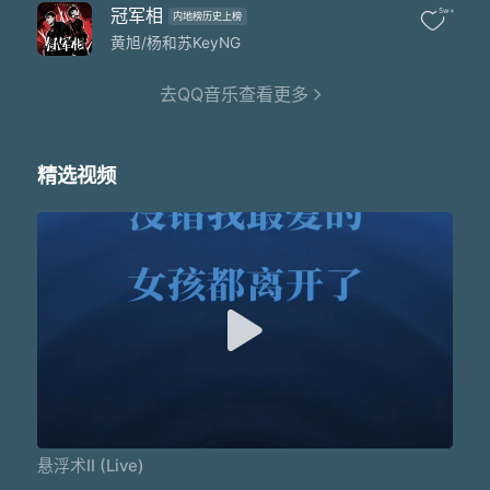
才会去在乎客座率
冠军相
5w+
内地榜历史上榜
那些个诋毁对我来说
就像是个幼稚的恶作剧
黄旭/杨和苏KeyNG
没什么能克制我
你们猜的答案基本对
去QQ音乐查看更多
我影响过的孩子
把我划分进到医学类
医学会研究后
精选视频
论文说我像有张机械嘴
我像超音速
火箭低空行驶在地铁轨
如果你还不能够听懂的话
还在拼命地骂
肆意评论着我的价值
说我只不过赶上了
这最后一趟的巴士
但没错 我可不是乘客
看看是谁在驾驶
Man what
如果你还不能够听懂的话
还在拼命地骂
悬浮术II (Live)
肆意评论着我的价值