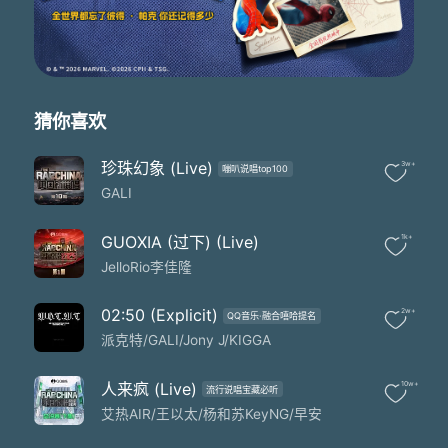
让你根本无法撬动
当这些rap thing概念被偷换
Talking music
我们讨论八卦或豆瓣
过来面对面吧lil boy
我表情不友善
猜你喜欢
Whatever you want
把我捧上天或post上猪柳蛋
珍珠幻象 (Live)
3w+
嘣叭说唱top100
心里的目标
GALI
总是不停地逃走换了又换
是什么东西
在驱使人们聚拢了又散
GUOXIA (过下) (Live)
1k+
不如就算了
JelloRio李佳隆
从来没想靠运气摇中扭蛋
但要我放弃音乐
02:50 (Explicit)
2w+
QQ音乐·融合嘻哈提名
不如去公司里按部就班
派克特/GALI/Jony J/KIGGA
看现在除了顶端
没地方可以再让我去
头上的spot light闪耀
人来疯 (Live)
10w+
流行说唱宝藏必听
看到没周围的镁光灯黄或绿
艾热AIR/王以太/杨和苏KeyNG/早安
只有做快餐的人