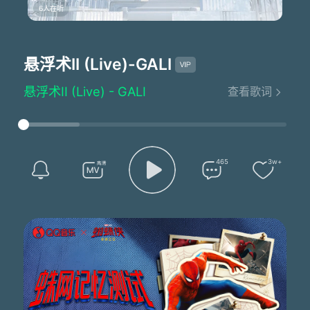
6人在听
悬浮术II (Live)
-GALI
悬浮术II (Live) - GALI
查看歌词
词：GALI
曲：GALI
编曲：Symphony/X-Peak
音乐总监：刘佳 Zeus Production
制作总监：卡斯
465
3w+
混音：刘俊杰 Zeus Production
PGM：董海龙 Zeus Production/徐帅 Zeus Production/徐培霖 Zeus Production
Auto-Tune：李雨杭Yuu Zeus Production
录音编辑：刘俊杰 Zeus Production/王濛 Zeus Production
I'm levitating
我悬浮在了高空
看他们在地面上堵塞着交通
The chosen one
看我被上天给挑中
我坚硬得如磐石