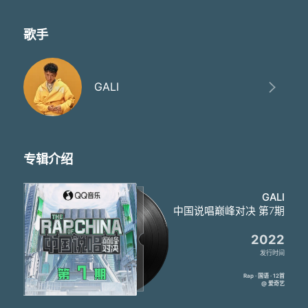
说我只不过赶上了
这最后一趟的巴士
但没错 我可不是乘客
歌手
看看是谁在驾驶
Man what
我就像颗太阳在天上面挂着
GALI
亚特兰蒂斯的水面
It's GALI on the yacht
Killing bars
顺便也在上面做一些art
就请把我的studio
专辑介绍
叫做达芬奇的画室
枯竭枯竭
我灵感不会枯竭
GALI
当我把我自己
中国说唱巅峰对决 第7期
交给了命运和music
你又抓不住我
2022
像是深海里的乌贼
发行时间
缓缓睁开眼的克鲁苏它正在苏醒
Moving moving I can't stop moving
Rap · 国语 · 12首
@ 爱奇艺
如果帅是种罪
我应该判无期徒刑