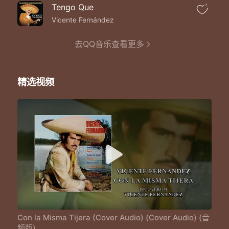
Tengo Que
3
Vicente Fernández
去QQ音乐查看更多
精选视频
Con la Misma Tijera (Cover Audio) (Cover Audio) (音
频版)