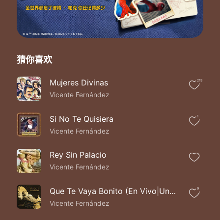
Y estaba seguro que
Tu eras mi estrella
Pero vales igual que las otras
Las tiene cortadas la misma tijera
Yo te olvido sin llanto y sin copas
Y jamas voy andarte buscando
猜你喜欢
Ya bebido y llorado por otras
Pero a todo me fui acostumbrado
Mujeres Divinas
219
Este mundo esta lleno de rosas
Vicente Fernández
Si te pierdo hasta salgo ganando
Yo contigo soñada unas cosas
Y estaba seguro que
Si No Te Quisiera
1
Tu eras mi estrella
Vicente Fernández
Pero vales igual que las otras
Las tiene cortadas
Rey Sin Palacio
La misma tijera
Vicente Fernández
Que Te Vaya Bonito (En Vivo|Un Azteca en el Azteca)
9
Vicente Fernández