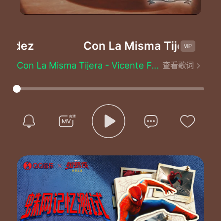
ndez
Con La Misma Tijera
-Vicen
Con La Misma Tijera - Vicente Fernández
查看歌词
Por la forma en
Que te andas portando
Se que no andas agusto conmigo
Yo deseo que me digas de plano
Que papel desempeño contigo
Si tanteas que te estoy estorbando
Yo me largo y no hay nada perdido
No eres tu mi primer desengaño
Conoci a otras que
Haci me la hicieron
Pero ya siento menos el daño
Se le vuelve a uno el alma de fierro
Nada mas unos dias las extraño
Y despues ni del nombre me acuerdo
Yo contigo sonada unas cosas