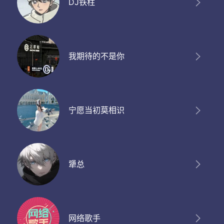
DJ铁柱
我期待的不是你
宁愿当初莫相识
犟总
网络歌手