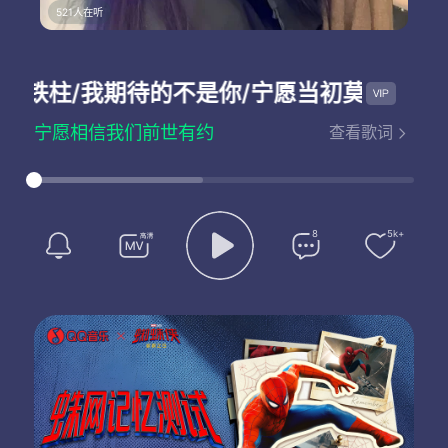
521人在听
J铁柱/我期待的不是你/宁愿当初莫相识/犟总/
宁愿相信我们前世有约
查看歌词
今生的爱情故事不会再改变
宁愿用这一生等你发现
我一直在你身旁从未走远
只是因为在人群中
多看了你一眼
8
5k+
再也没能忘掉你容颜
梦想着偶然能有一天再相见
从此我开始孤单思念
想你时你在天边
想你时你在眼前
想你时你在脑海
想你时你在心田