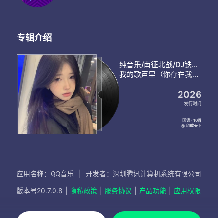
专辑介绍
纯音乐/南征北战/DJ铁柱/我期待的不是你/宁愿当初莫相识/犟总/网络歌手/DJ/DJ阿西阿西/群星/华语群星
我的歌声里（你存在我深深的脑海里）（转场）
2026
发行时间
国语 · 10首
@ 和成天下
应用名称：QQ音乐
|
开发者：深圳腾讯计算机系统有限公司
版本号
20.7.0.8
|
隐私政策
|
服务协议
|
产品功能
|
应用权限