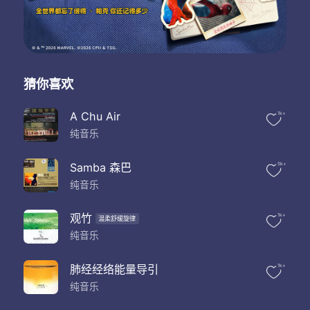
猜你喜欢
A Chu Air
1k+
纯音乐
Samba 森巴
5k+
纯音乐
观竹
1k+
温柔舒缓旋律
纯音乐
肺经经络能量导引
1k+
纯音乐