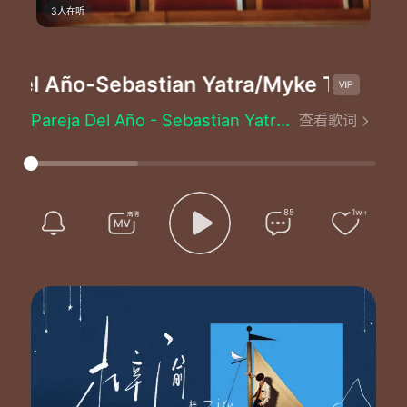
3人在听
Del Año
-Sebastian Yatra/Myke Towers
Pareja Del Año - Sebastian Yatra/Myke Towers
查看歌词
Lyrics by：Mauricio Rengifo/Andrés Torres/Sebastián Obando Giraldo/Michael A. Torres Monge/Orlando J. Cepeda Matos/Jose M Reyes
Composed by：Mauricio Rengifo/Andrés Torres/Sebastián Obando Giraldo/Michael A. Torres Monge/Orlando J. Cepeda Matos/Jose M Reyes
Woh oh yeah
Woh oh oh oh myke towers
Mmm mmm Yatra Yatra
85
1w+
Qué tan loco sería
Si yo fuera el dueño de tu corazón por solo un día
Si nos gana la alegría yo por fin te besaría
Qué pasaría
Podrías ver entre él y yo quién ganaría
Mi condición enamorado locamente de una chica que hoy extraño
Y el no tenerte me hace daño
Seríamo' la pareja del año
Cuánto te extraño
Sin condición me enamoré precisamente de una chica que no es mía