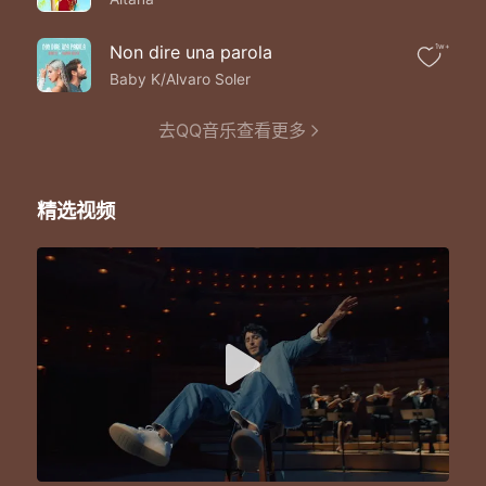
Asumí mi depresión de ver una foto tuya
Y verte en la televisión puede ser que me destruya la mente
Detente como dice la canción
Non dire una parola
1w+
Que no meten preso a nadie por robarse un corazón
Baby K/Alvaro Soler
Sufriendo llorando de pena
Que no vea mi llanto no vale la pena
去QQ音乐查看更多
Yo no tengo alas pero tú sí vuelas
Te vuelves la mala de nuestra novela
Me tienes sufriendo llorando de pena
Que no vea mi llanto no vale la pena
精选视频
Yo no tengo alas pero tú sí vuelas
Me quitas la pista y me quedo acapella
Mi condición enamorado locamente de una chica que hoy extraño
Y el no tenerte me hace daño
Seríamo' la pareja del año
Cuánto te extraño
Sin condición me enamoré precisamente de una chica que no es mía
Y mis amigos lo sabían
Y a mí todo el mundo me decía que pasaría me dejarías
Yo tenía otra melodía
De lo que resultaría
Maldita monotonía