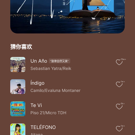
Y mis amigos lo sabían
Y a mí todo el mundo me decía que pasaría me dejarías
Si me dieran solo veinticuatro hora' yo la' aprovecho
Jura'o que yo voy a hacerte cosa' que nunca te han hecho
Ya yo me cansé de ser amigo' con derecho'
Yo tal ve' no te merezco pero no hay ni que decirlo
Si no' juntamo' seríamo' la pareja del siglo
猜你喜欢
Con ella acapella me da con introducirlo
Navaja doble filo
Cortamo' y lo' video' me dio con reproducirlo'
Un Año
15w+
"旋律自然又美"
Me lo decían yo los ignoraba
Sebastian Yatra/Reik
Simplemente todo ahora quedó en la nada
Se lo hacía y a los ojo' la miraba
Índigo
1w+
Yo nunca creía que el amor cegaba
Camilo/Evaluna Montaner
Mi condición enamorado locamente de una chica que hoy extraño
Y no tenerte me hace daño
Seríamo' la pareja del año
Te Vi
5k+
Cuánto te extraño
Piso 21/Micro TDH
Sin condición me enamoré precisamente de una chica que no es mía
Y mis amigos lo sabían
TELÉFONO
1w+
Y a mí todo el mundo me decía que pasaría me dejarías
Aitana