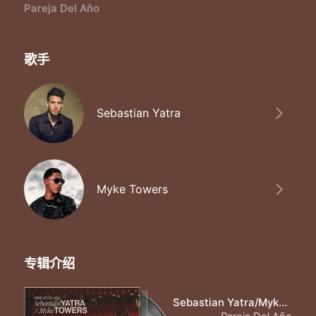
Fue culpa tuya o fue culpa mía Seríamo' la pareja del año
Pareja Del Año
Yo aprendí a vivir con celos Con celos
Tú aprendiste a no ser mía no oh
Solo queda ser sincero
歌手
Yo te quiero todavía
Sebastian Yatra
Myke Towers
专辑介绍
Sebastian Yatra/Myke Towers