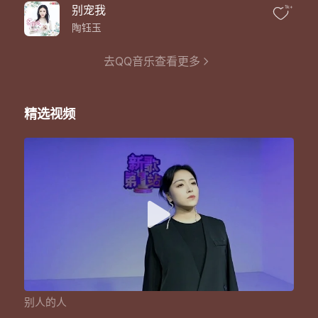
有些话我只能说给自己听
别宠我
1k+
爱原本就没有输赢
只是回忆却不肯放行
陶钰玉
终归你成了别人的人
有些苦我只能悄悄自己吞
去QQ音乐查看更多
爱原本就对错难分
只是心还会隐隐地疼
未经许可,不得翻唱或使用
精选视频
别人的人