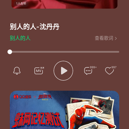
1人在听
别人的人
-沈丹丹
别人的人
查看歌词
演唱：沈丹丹
作词：石与刚
作曲：张瀚元
制作人：沈丹丹
若即若离的缘分
999+
997
总是让我难以把握好分寸
怕它喧嚣
又怕它安静
所以一开始就很小心
忽远忽近的身影
总是让我在梦中暗自较真
怕它太热
又怕它变冷
所以到头来满是伤痕
害怕你成为别人的人