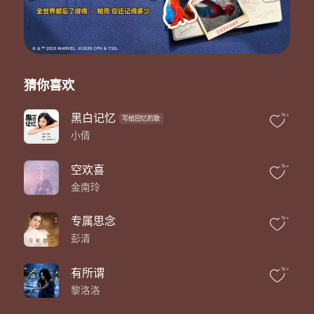
有些话我只能说给自己听
爱原本就没有输赢
只是回忆却不肯放行
终归你成了别人的人
有些苦我只能悄悄自己吞
爱原本就对错难分
猜你喜欢
只是心还会隐隐地疼
忽远忽近的身影
黑白记忆
1k+
写给回忆的歌
总是让我在夜里旧梦重温
小倩
怕它太热
又怕它变冷
所以到头来满是伤痕
空欢喜
1k+
害怕你成为别人的人
金南玲
有些话我只能说给自己听
爱原本就没有输赢
专属思念
1k+
只是回忆却不肯放行
彭清
终归你成了别人的人
有些苦我只能悄悄自己吞
爱原本就对错难分
有所谓
1k+
只是心还会隐隐地疼
黎洛洛
害怕你成为别人的人