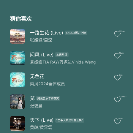
猜你喜欢
一路生花 (Live)
190w+
KKBOX历史上榜
张韶涵/周深
问风 (Live)
10w+
本周热播
袁娅维TIA RAY/万妮达Vinida Weng
无色花
3w+
乘风2024全体成员
笼
1000w+
腾讯音乐年榜获奖
张碧晨
天下 (Live)
5w+
"古筝大鼓双乐器互换"
黄龄/黄霄雲