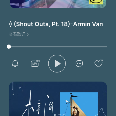
0) (Shout Outs, Pt. 18)
-Armin Van Buur
查看歌词
19