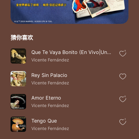
Que nunca olvidaré
Supiste que una vez
Llore por un amor
Y vine aqui contigo
Supiste mi pasion
Curaste mi dolor
猜你喜欢
Con tres copas de vino
Cantina de mi barrio
Que Te Vaya Bonito (En Vivo|Un Azteca en el Azteca)
9
Refugio del perdido
Vicente Fernández
En esta noche triste
Me voy pa´no volver
Cantina de mi vida
Rey Sin Palacio
Cantina de mi alma
Vicente Fernández
Cantina de mi barrio
Que nunca olvidare
Amor Eterno
6
Supiste que una vez
Vicente Fernández
Llore por un amor
Y vine aqui contigo
Supiste mi pasion
Tengo Que
3
Curaste mi dolor
Vicente Fernández
Con tres copas de vino