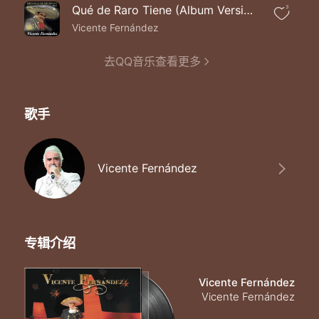
Refugio del perdido
Qué de Raro Tiene (Album Version)
3
En esta noche triste
Me voy pa´no volver
Vicente Fernández
Cantina de mi vida
Cantina de mi alma
去QQ音乐查看更多
Cantina de mi barrio
Que nunca olvidare
歌手
Vicente Fernández
专辑介绍
Vicente Fernández
Vicente Fernández