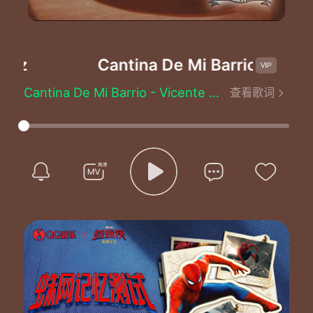
ez
Cantina De Mi Barrio
-Vicente
Cantina De Mi Barrio - Vicente Fernández
查看歌词
Cantina de mi barrio
Refugio del perdido
Donde noche tras noche
Mis penas te conte
Recordando el pasado
Viviendo del presente
Esperando el futuro
A ver que nos traia
Te sabes del principio
La historia de mi vida
Y sabes del motivo
Por lo que me perdi
Cantina de mi vida
Cantina de mi alma
Cantina de mi barrio