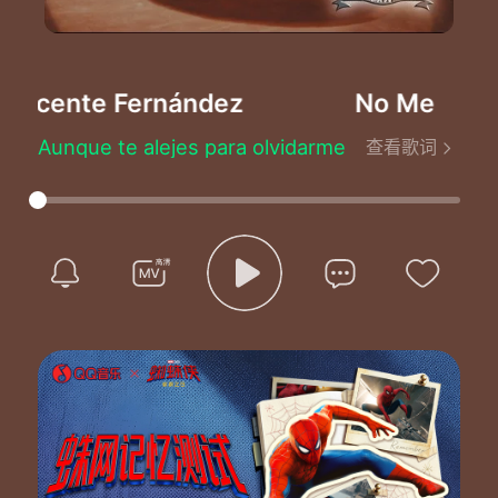
Vicente Fernández
No Me Haga
Aunque te alejes para olvidarme
查看歌词
No lograras tu negra intencion
Porque ya llevas dentro de tu alma
Mi gran carino y mi gran pasion
Son falsedades o son caprichos
O es un orgullo lo que hay en ti
Tu me haces menos y eso me duele
Me duele el alma y me hace sufrir
No me hagas menos, no te me vayas
No me desprecies, no me hagas mal
Porque te quiero, porque te adoro
Porque me muero en mi soledad
Pero algun dia donde te encuentres
Tendras que oir mi triste cancion
Ella se lleva el ultimo aliento
Con que te canta mi corazon.