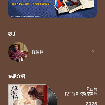
歌手
陈国樑
专辑介绍
陈国樑
临江仙 影视剧原声带
2025