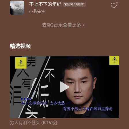
谁知道男人也会有泪流
不上不下的年纪
3w+
"戳心窝子的旋律"
却从未向命运低过头
还好我们有烟有酒有朋友
小巷先生
才能抚慰时常压抑的心口
谁会懂这样的烟酒朋友
去QQ音乐查看更多
却懂你更多的悲与愁
还好我们有烟有酒有朋友
才能缓解忍痛已久的伤口
精选视频
谁知道男人也会有泪流
却从未向命运低过头
男人有泪不低头 (KTV版)