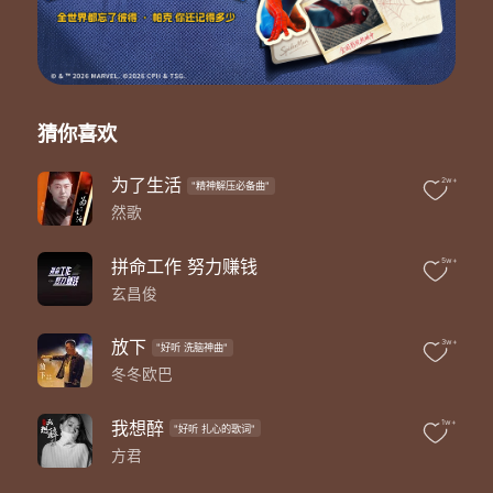
总怕失去拼了命才得到的所有
面对的现实生活 如城中高楼
无奈双眼仰望一切 把酒喝上一宿
还好我们有烟有酒有朋友
才能抚慰时常压抑的心口
谁会懂这样的烟酒朋友
猜你喜欢
却懂你更多的悲与愁
还好我们有烟有酒有朋友
为了生活
2w+
"精神解压必备曲"
才能缓解忍痛已久的伤口
然歌
谁知道男人也会有泪流
却从未向命运低过头
是什么样的路途 不敢回头
拼命工作 努力赚钱
5w+
总怕失去了拼了命才得到的所有
玄昌俊
面对的现实生活 如城中高楼
无奈双眼仰望一切 把酒喝上一宿
放下
3w+
"好听 洗脑神曲"
还好我们有烟有酒有朋友
冬冬欧巴
才能抚慰时常压抑的心口
谁会懂这样的烟酒朋友
却懂你更多的悲与愁
我想醉
1w+
"好听 扎心的歌词"
还好我们有烟有酒有朋友
方君
才能缓解忍痛已久的伤口