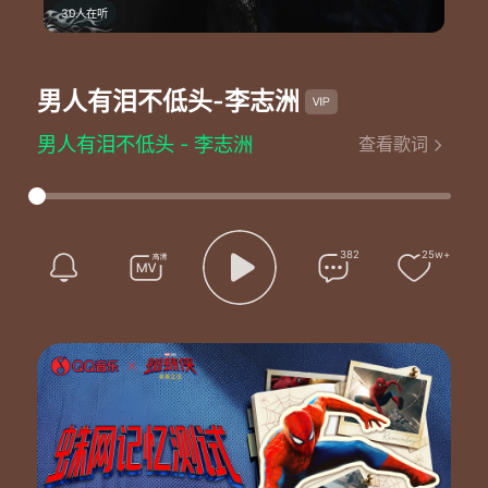
30人在听
男人有泪不低头
-李志洲
男人有泪不低头 - 李志洲
查看歌词
词：张宥伦
曲：陈浩
编曲：李德奎
原唱：李志洲
混音：苏洲
382
25w+
监制：郭志刚/李志洲
制作人：郭志刚
出品人：郭志刚
出品公司：广东一窝蜂文化科技有限公司
发行公司：广东一窝蜂文化科技有限公司
是什么样的年纪 太多忧愁
有哪个男人不曾在风雨里奔走
当初的满腔热血 为理想奋斗
如今是否深感疲惫 把烟抽上一口
是什么样的路途 不敢回头