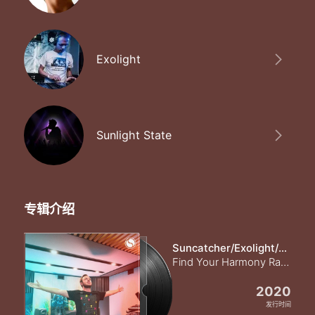
Exolight
Sunlight State
专辑介绍
Suncatcher/Exolight/Sunlight State
Find Your Harmony Radioshow #223
2020
发行时间