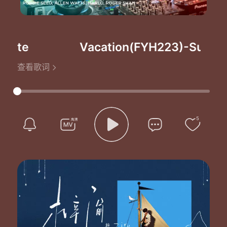
tate
Vacation(FYH223)
-Suncatc
查看歌词
5