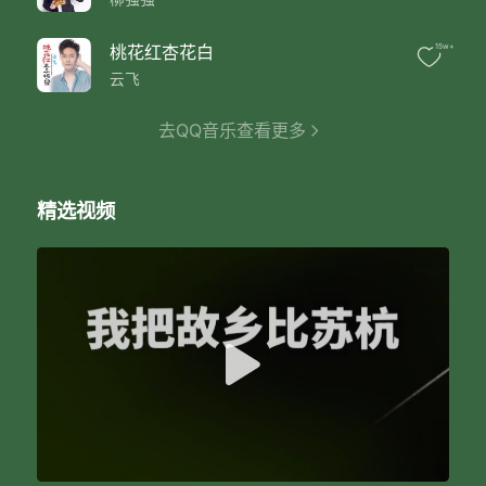
最美是故乡
屋后那青山苍苍
虽不比姑苏风光
桃花红杏花白
15w+
她却载着我攀登的梦
云飞
展翅飞翔
啊
去QQ音乐查看更多
我把故乡比苏杭
这方水土养育了我
此生为你牵肠
啊
精选视频
我把故乡比苏杭
乡亲父老养育了我
此生都不能忘
心安处是故乡
啊
我把故乡比苏杭
乡亲父老养育了我
此生都不能忘
心安处是故乡
心安处是故乡
故乡啊我的故乡