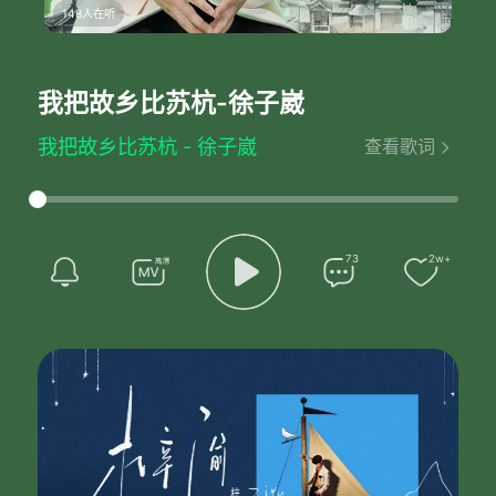
148人在听
我把故乡比苏杭
-徐子崴
我把故乡比苏杭 - 徐子崴
查看歌词
词：徐子崴
曲：徐子崴
编曲：冯丹
笛子：丁晓逵
古筝：李云飞
73
2w+
伴唱：凌菲/徐子崴/乔治/罗森/冯轶飞
录音：Ming Lee (中国香港)
录音棚：香港 So Nice 音乐制作录音棚
音频编辑 Audio Editor：刘璇
混音工程师 Mixing Engineer：王路遥
母带工程师 Mastering Engineer：王路遥
录音/混音/母带棚：@2496 Top Music
封面书法：徐子淳
封面设计：李政
出品：福唱音乐