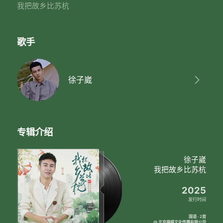
我把故乡比苏杭
歌手
徐子崴
专辑介绍
徐子崴
我把故乡比苏杭
2025
发行时间
国语 · 2首
@ 北京福唱文化传播有限公司