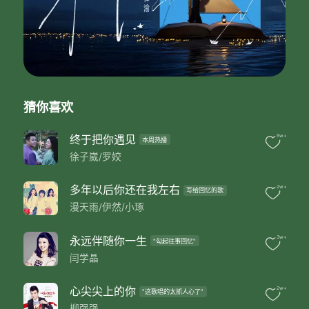
制作人：徐子崴
都说上有天堂
都说下有苏杭
我却说我的心中
最美是故乡
门前那小河流淌
虽不比西湖名扬
猜你喜欢
她却带着我童年的梦
一路向远方
啊
终于把你遇见
5w+
本周热播
我把故乡比苏杭
徐子崴/罗姣
这方水土养育了我
此生为你牵肠
多年以后你还在我左右
2w+
写给回忆的歌
啊
漫天雨/伊然/小琢
我把故乡比苏杭
乡亲父老养育了我
此生都不能忘
永远伴随你一生
3w+
"勾起往事回忆"
心安处是故乡
闫学晶
都说上有天堂
都说下有苏杭
心尖尖上的你
2w+
我却说我的心中
"这歌唱的太抓人心了"
柳强强