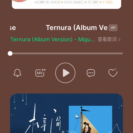
ose
Ternura (Album Version)
-Mi
Ternura (Album Version) - Miguel Bose
查看歌词
Ternura
Cuanto tiempo sin saber de tí
Me he echo viejo esperando el momento
De volverte a encontrar
Ternura
1
Si supieras como te extrañé
Cuantas noches soñando despierto
Te volvía a llamar
Todo es tán distinto desde que tú no éstas
Nada me ha devuelto aquella complicidad
Hoy encuentro rápido un momento de amor
De un amor vacío y frío sín ilusión
Sí misterío sí sin nervios poco natural
Ternura si pudieras solo imaginar
El vacío que tengo en mis manos