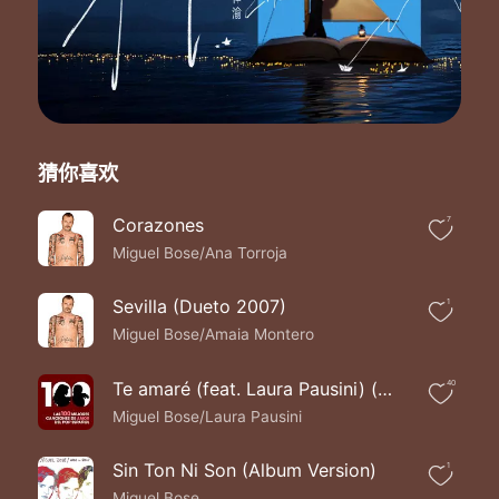
Y lo torpes que están
No encuentro esa música que fue tu voz
Cuando hablabas de cosas sencillas
Y no quise escuchar
Fui tan ignorante que no supe entender
El valor de un beso y lo eché todo a perder
Quise hacerme un hombre en una cama mayor
猜你喜欢
Y perdí lo único que tuvo valor
Tú ternura tus caricias todo tu calor
Perdona Yo no sé si seguirás igual
Corazones
7
Es posible que te hayan cambiado
Miguel Bose/Ana Torroja
El dolor y la edad no me hables
Que quisiera recordarte así
Sevilla (Dueto 2007)
1
Yo prefiero llamarte ternura
Miguel Bose/Amaia Montero
Y no verte jamás
Te amaré (feat. Laura Pausini) (Dueto 2007)
40
Miguel Bose/Laura Pausini
Sin Ton Ni Son (Album Version)
1
Miguel Bose