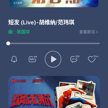
2人在听
短发 (Live)
-胡维纳/范玮琪
短发 (Live) - 胡维纳 (Jalane Hu)/范玮琪 (Christine Fan)
词：郑淑妃
曲：陈国华
查看歌词
范：哭到喉咙沙哑 还得拼命装傻
我故意视而不见
你外套上有她的发
胡：她应该非常听你的话
她应该会顺着你的步伐
308
15w+
合：乖乖地呆在家 静静地守着电话
范：我已剪短我的发 剪断了牵挂
剪一地不被爱的分岔
长长短短 短短长长
一寸一寸在挣扎
胡：我已剪短我的发 剪断了惩罚
剪一地伤透我的尴尬
合：反反复复 清清楚楚 一刀两断
你的情话 你的谎话
胡：哭到喉咙沙哑 还在拼命装傻