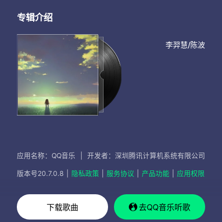
专辑介绍
李羿慧/陈波
应用名称：QQ音乐
|
开发者：深圳腾讯计算机系统有限公司
版本号
20.7.0.8
|
隐私政策
|
服务协议
|
产品功能
|
应用权限
下载歌曲
去QQ音乐听歌