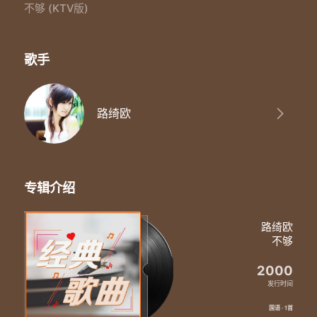
不够 (KTV版)
歌手
路绮欧
专辑介绍
路绮欧
不够
2000
发行时间
国语 · 1首