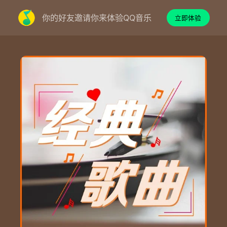
你的好友邀请你来体验QQ音乐
立即体验