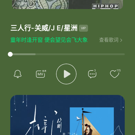
1人在听
三人行
-关威/J E/星洲
童年时逢开窗 便会望见会飞大象
查看歌词
但你骂为何我这样失常
而旁人仍黏黏 话我现已太深近视
但我任人胡说 只是坚持
飞象儿共我 常在那天上漫游
要用笑造个大门口 打开天上月球
3
115
齐话声
漫长漫长路间 我伴我闲谈
漫长漫长夜晚 从未觉是冷
漫长漫长路间 我伴我闲谈
漫长漫长夜晚 从未觉是冷
年龄如流水般 骤已十八与星做伴
没有别人来我心内敲门
而旁人从不知 亦懒静听我心内事
但我现能寻到解闷锁匙
星与月儿共我 常在晚空内漫游