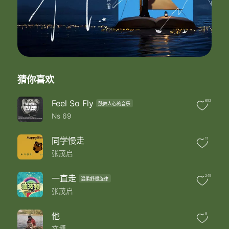
笑着喊着结伴携手 空中观地球
齐话声
漫长漫长路间 我伴我闲谈
漫长漫长夜晚 从未觉是冷
漫长漫长路间 我伴我闲谈
漫长漫长夜晚 从未觉是冷
从前傻头小子 现已大个更深近视
猜你喜欢
但已练成能往心内奔驰
而旁人仍不欢 骂我自满以心做伴
但我任人胡说 只是旁观
Feel So Fly
652
鼓舞人心的音乐
心就如密友 长路里相伴漫游
Ns 69
听着我在说乐与忧 分担心内石头
齐话声
同学慢走
11
漫长漫长路间 我伴我闲谈
张茂启
漫长漫长夜晚 从未觉是冷
漫长漫长路间 我伴我闲谈
漫长漫长夜晚 从未觉是冷
一直走
245
温柔舒缓旋律
林子祥&刘天兰&诗诗
张茂启
他
8
文博