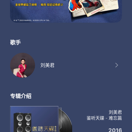
愿赤裸相对时
能够不伤你
当你未放心
或者先不要走得这么近
如果我露出斑点满身
可马上转身
早这样降生
歌手
如基因可以分解再装嵌
重组我什么都不要紧
假使你兴奋
情人如若很好奇
刘美君
要有被我吓怕的准备
试问谁可洁白无比
如何承受这好奇
答案大概似剃刀锋利
但你知一个人
专辑介绍
谁没有隐秘
几双手 几双腿 方会令你喜欢我
刘美君
顺利无阻
鉴听天碟 - 难忘篇
你爱我 别管我几双耳朵
共我放心探戈
2016