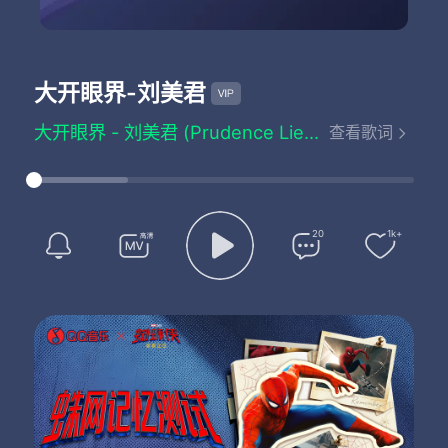
大开眼界
-刘美君
大开眼界 - 刘美君 (Prudence Liew)
查看歌词
词：黄伟文
曲：阿飞
编曲：Chen Rong Liang
不要着灯
能否先跟我摸黑吻一吻
20
1k+
如果我露出了真身可会被抱紧
惊破坏气氛
谁都不知我心底有多暗
如本性是这么低等
怎跟你相衬
情人如若很好奇
要有被我吓怕的准备
试问谁可洁白无比
如何承受这好奇
答案大概似剃刀锋利