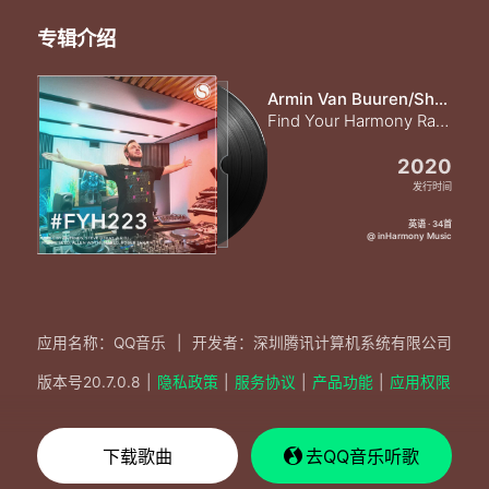
专辑介绍
Armin Van Buuren/Sharon den Adel
Find Your Harmony Radioshow #223
2020
发行时间
英语 · 34首
@ inHarmony Music
应用名称：QQ音乐
|
开发者：深圳腾讯计算机系统有限公司
版本号
20.7.0.8
|
隐私政策
|
服务协议
|
产品功能
|
应用权限
下载歌曲
去QQ音乐听歌