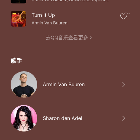
Turn It Up
2w+
Armin Van Buuren
去QQ音乐查看更多
歌手
Armin Van Buuren
Sharon den Adel