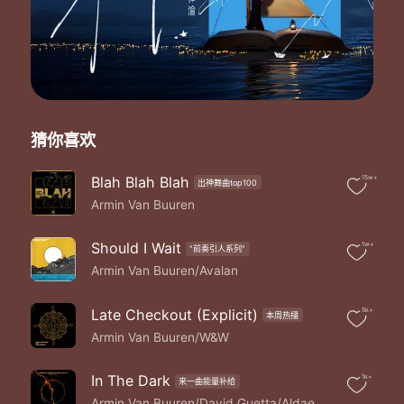
猜你喜欢
Blah Blah Blah
15w+
出神舞曲top100
Armin Van Buuren
Should I Wait
1w+
"前奏引人系列"
Armin Van Buuren/Avalan
Late Checkout (Explicit)
5k+
本周热播
Armin Van Buuren/W&W
In The Dark
1k+
来一曲能量补给
Armin Van Buuren/David Guetta/Aldae