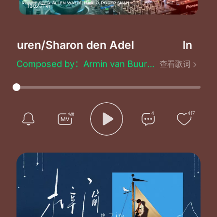
130人在听
Buuren/Sharon den Adel
In And 
In And Out Of Love(FYH223) - Armin Van Buuren/Sharon den Adel
Composed by：Armin van Buuren/Sharon Den Adel/Benno de Goeij
查看歌词
Huu-huu-huu
Falling in and out of love
Your love your love
Huu-huu-huu
Falling in and out of love
4
417
Your love your love
Huu-huu-huu
Falling in and out of love
Your love your love
Huu-huu-huu
Falling in and out of love
Your love