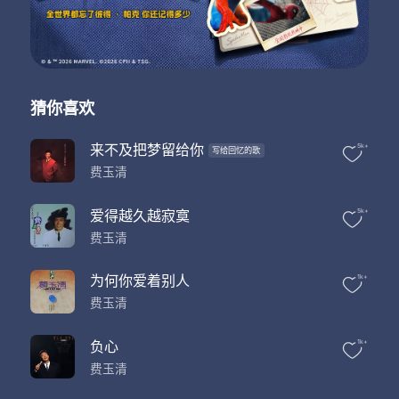
从泥土里 我摄取营养
为了吐丝蚕儿要吃桑叶
为了播种花儿要开放
我走过丛林山岗
也走过白雪茫茫
看到了山川的风貌
猜你喜欢
也听到大地在成长
来不及把梦留给你
5k+
写给回忆的歌
费玉清
爱得越久越寂寞
5k+
费玉清
为何你爱着别人
1k+
费玉清
负心
1k+
费玉清