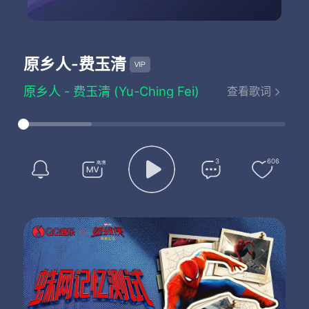
原乡人
-费玉清
原乡人 - 费玉清 (Yu-Ching Fei)
查看歌词
词：庄奴
曲：汤尼
我张开一双翅膀
背驮着一个希望
飞到那陌生的城池
3
606
去到我向往的地方
在旷野中 我嗅到芬芳
从泥土里 我摄取营养
为了吐丝蚕儿要吃桑叶
为了播种花儿要开放
我走过丛林山岗
也走过白雪茫茫
看到了山川的风貌
也听到大地在成长
在旷野中 我嗅到芬芳