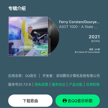
专辑介绍
Ferry Corsten/Gouryella
ASOT 1000 - A State Of Trance Episode 1000
2021
发行时间
英语 · 201首
@ A State Of Trance Radio
应用名称：QQ音乐
|
开发者：深圳腾讯计算机系统有限公司
版本号
20.7.0.8
|
隐私政策
|
服务协议
|
产品功能
|
应用权限
下载歌曲
去QQ音乐听歌