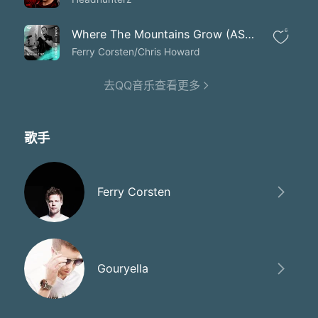
Where The Mountains Grow (ASOT 1167)
6
Ferry Corsten/Chris Howard
去QQ音乐查看更多
歌手
Ferry Corsten
Gouryella