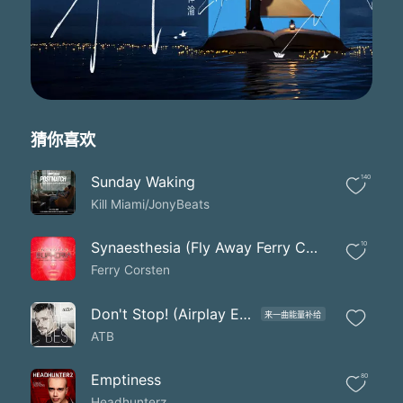
猜你喜欢
Sunday Waking
140
Kill Miami/JonyBeats
Synaesthesia (Fly Away Ferry Corsten Remix Ferry Corsten)
10
Ferry Corsten
Don't Stop! (Airplay Edit)
来一曲能量补给
ATB
Emptiness
80
Headhunterz